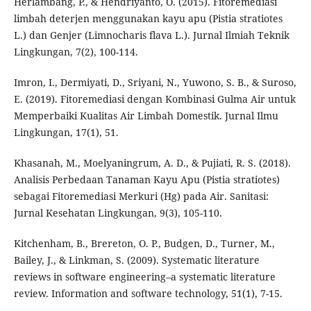
Herlambang, P., & Hendriyanto, O. (2015). Fitoremediasi
limbah deterjen menggunakan kayu apu (Pistia stratiotes
L.) dan Genjer (Limnocharis flava L.). Jurnal Ilmiah Teknik
Lingkungan, 7(2), 100-114.
Imron, I., Dermiyati, D., Sriyani, N., Yuwono, S. B., & Suroso,
E. (2019). Fitoremediasi dengan Kombinasi Gulma Air untuk
Memperbaiki Kualitas Air Limbah Domestik. Jurnal Ilmu
Lingkungan, 17(1), 51.
Khasanah, M., Moelyaningrum, A. D., & Pujiati, R. S. (2018).
Analisis Perbedaan Tanaman Kayu Apu (Pistia stratiotes)
sebagai Fitoremediasi Merkuri (Hg) pada Air. Sanitasi:
Jurnal Kesehatan Lingkungan, 9(3), 105-110.
Kitchenham, B., Brereton, O. P., Budgen, D., Turner, M.,
Bailey, J., & Linkman, S. (2009). Systematic literature
reviews in software engineering–a systematic literature
review. Information and software technology, 51(1), 7-15.