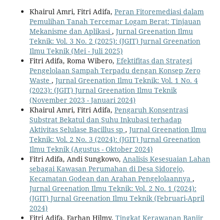
Khairul Amri, Fitri Adifa,
Peran Fitoremediasi dalam
Pemulihan Tanah Tercemar Logam Berat: Tinjauan
Mekanisme dan Aplikasi
,
Jurnal Greenation Ilmu
Teknik: Vol. 3 No. 2 (2025): (JGIT) Jurnal Greenation
Ilmu Teknik (Mei - Juli 2025)
Fitri Adifa, Roma Wibero,
Efektifitas dan Strategi
Pengelolaan Sampah Terpadu dengan Konsep Zero
Waste
,
Jurnal Greenation Ilmu Teknik: Vol. 1 No. 4
(2023): (JGIT) Jurnal Greenation Ilmu Teknik
(November 2023 - Januari 2024)
Khairul Amri, Fitri Adifa,
Pengaruh Konsentrasi
Substrat Bekatul dan Suhu Inkubasi terhadap
Aktivitas Selulase Bacillus sp
,
Jurnal Greenation Ilmu
Teknik: Vol. 2 No. 3 (2024): (JGIT) Jurnal Greenation
Ilmu Teknik (Agustus - Oktober 2024)
Fitri Adifa, Andi Sungkowo,
Analisis Kesesuaian Lahan
sebagai Kawasan Perumahan di Desa Sidorejo,
Kecamatan Godean dan Arahan Pengelolaannya
,
Jurnal Greenation Ilmu Teknik: Vol. 2 No. 1 (2024):
(JGIT) Jurnal Greenation Ilmu Teknik (Februari-April
2024)
Fitri Adifa, Farhan Hilmy,
Tingkat Kerawanan Banjir