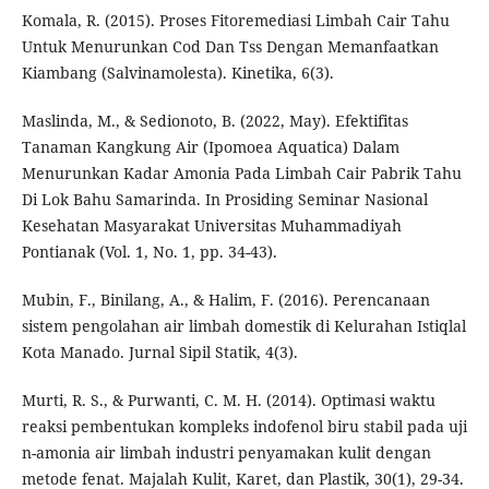
Komala, R. (2015). Proses Fitoremediasi Limbah Cair Tahu
Untuk Menurunkan Cod Dan Tss Dengan Memanfaatkan
Kiambang (Salvinamolesta). Kinetika, 6(3).
Maslinda, M., & Sedionoto, B. (2022, May). Efektifitas
Tanaman Kangkung Air (Ipomoea Aquatica) Dalam
Menurunkan Kadar Amonia Pada Limbah Cair Pabrik Tahu
Di Lok Bahu Samarinda. In Prosiding Seminar Nasional
Kesehatan Masyarakat Universitas Muhammadiyah
Pontianak (Vol. 1, No. 1, pp. 34-43).
Mubin, F., Binilang, A., & Halim, F. (2016). Perencanaan
sistem pengolahan air limbah domestik di Kelurahan Istiqlal
Kota Manado. Jurnal Sipil Statik, 4(3).
Murti, R. S., & Purwanti, C. M. H. (2014). Optimasi waktu
reaksi pembentukan kompleks indofenol biru stabil pada uji
n-amonia air limbah industri penyamakan kulit dengan
metode fenat. Majalah Kulit, Karet, dan Plastik, 30(1), 29-34.