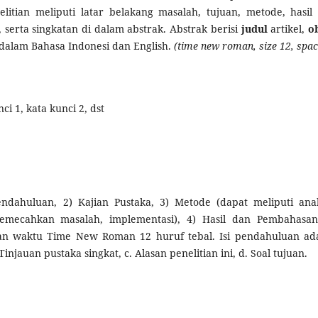
litian meliputi latar belakang masalah, tujuan, metode, hasil
 serta singkatan di dalam abstrak. Abstrak berisi
judul
artikel,
o
s dalam Bahasa Indonesi dan English.
(time new roman, size 12, spac
ci 1, kata kunci 2, dst
Pendahuluan, 2) Kajian Pustaka, 3) Metode (dapat meliputi anali
emecahkan masalah, implementasi), 4) Hasil dan Pembahasan
an waktu Time New Roman 12 huruf tebal. Isi pendahuluan ad
injauan pustaka singkat, c. Alasan penelitian ini, d. Soal tujuan.