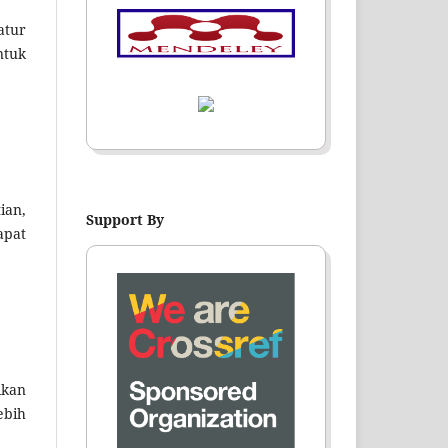
atur
ntuk
ian,
Support By
apat
ikan
ebih