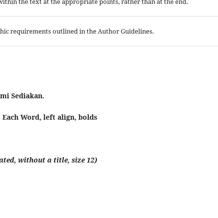
 within the text at the appropriate points, rather than at the end.
aphic requirements outlined in the Author Guidelines.
mi Sediakan.
l Each Word, left align
, bolds
ted, without a title, size 12)