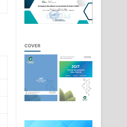
COVER
n