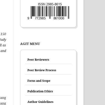
 150
study
AGIT MENU
l as
and
Peer Reviewers
Peer Review Process
Focus and Scope
Publication Ethics
yang
Author Guidelines
tang