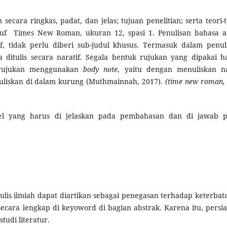
ecara ringkas, padat, dan jelas; tujuan penelitian; serta teori-t
uf Times New Roman, ukuran 12, spasi 1. Penulisan bahasa a
tif, tidak perlu diberi sub-judul khusus. Termasuk dalam penul
ga ditulis secara naratif. Segala bentuk rujukan yang dipakai h
au rujukan menggunakan
body note
, yaitu dengan menuliskan 
tuliskan di dalam kurung (Muthmainnah, 2017).
(time new roman, 
el yang harus di jelaskan pada pembahasan dan di jawab 
ulis ilmiah dapat diartikan sebagai penegasan terhadap keterbat
 secara lengkap di keyoword di bagian abstrak. Karena itu, persi
tudi literatur.