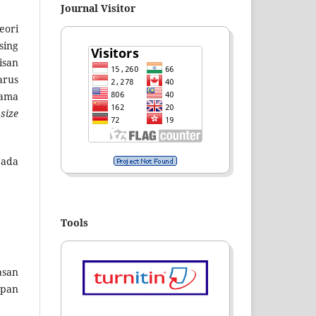
Journal Visitor
eori
sing
isan
arus
nama
size
pada
Tools
asan
apan