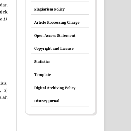
 dan
Plagiarism Policy
bjek
e 1)
Article Processing Charge
Open Access Statement
Copyright and License
Statistics
Template
sis,
Digital Archiving Policy
, 5)
alah
History Jurnal