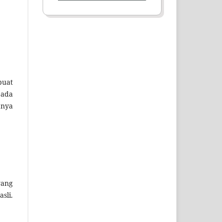
buat
pada
anya
yang
sli.