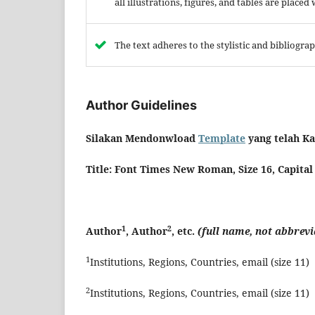
all illustrations, figures, and tables are placed
The text adheres to the stylistic and bibliogr
Author Guidelines
Silakan Mendonwload
Template
yang telah Ka
Title
:
Font Times New Roman, Size 1
6
, Capita
1
2
Author
, Author
, etc.
(full name, not abbrevia
1
Institutions, Regions, Countries, email (size 11)
2
Institutions, Regions, Countries, email (size 11)