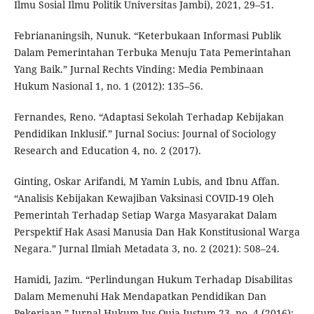
Ilmu Sosial Ilmu Politik Universitas Jambi), 2021, 29–51.
Febriananingsih, Nunuk. “Keterbukaan Informasi Publik
Dalam Pemerintahan Terbuka Menuju Tata Pemerintahan
Yang Baik.” Jurnal Rechts Vinding: Media Pembinaan
Hukum Nasional 1, no. 1 (2012): 135–56.
Fernandes, Reno. “Adaptasi Sekolah Terhadap Kebijakan
Pendidikan Inklusif.” Jurnal Socius: Journal of Sociology
Research and Education 4, no. 2 (2017).
Ginting, Oskar Arifandi, M Yamin Lubis, and Ibnu Affan.
“Analisis Kebijakan Kewajiban Vaksinasi COVID-19 Oleh
Pemerintah Terhadap Setiap Warga Masyarakat Dalam
Perspektif Hak Asasi Manusia Dan Hak Konstitusional Warga
Negara.” Jurnal Ilmiah Metadata 3, no. 2 (2021): 508–24.
Hamidi, Jazim. “Perlindungan Hukum Terhadap Disabilitas
Dalam Memenuhi Hak Mendapatkan Pendidikan Dan
Pekerjaan.” Jurnal Hukum Ius Quia Iustum 23, no. 4 (2016):