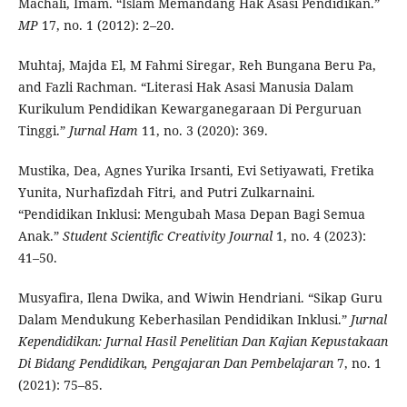
Machali, Imam. “Islam Memandang Hak Asasi Pendidikan.”
MP
17, no. 1 (2012): 2–20.
Muhtaj, Majda El, M Fahmi Siregar, Reh Bungana Beru Pa,
and Fazli Rachman. “Literasi Hak Asasi Manusia Dalam
Kurikulum Pendidikan Kewarganegaraan Di Perguruan
Tinggi.”
Jurnal Ham
11, no. 3 (2020): 369.
Mustika, Dea, Agnes Yurika Irsanti, Evi Setiyawati, Fretika
Yunita, Nurhafizdah Fitri, and Putri Zulkarnaini.
“Pendidikan Inklusi: Mengubah Masa Depan Bagi Semua
Anak.”
Student Scientific Creativity Journal
1, no. 4 (2023):
41–50.
Musyafira, Ilena Dwika, and Wiwin Hendriani. “Sikap Guru
Dalam Mendukung Keberhasilan Pendidikan Inklusi.”
Jurnal
Kependidikan: Jurnal Hasil Penelitian Dan Kajian Kepustakaan
Di Bidang Pendidikan, Pengajaran Dan Pembelajaran
7, no. 1
(2021): 75–85.