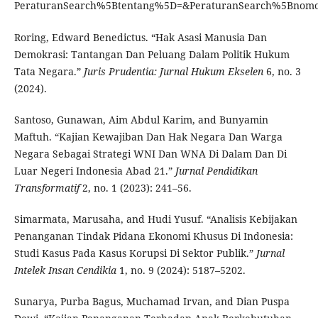
PeraturanSearch%5Btentang%5D=&PeraturanSearch%5Bnomo
Roring, Edward Benedictus. “Hak Asasi Manusia Dan
Demokrasi: Tantangan Dan Peluang Dalam Politik Hukum
Tata Negara.”
Juris Prudentia: Jurnal Hukum Ekselen
6, no. 3
(2024).
Santoso, Gunawan, Aim Abdul Karim, and Bunyamin
Maftuh. “Kajian Kewajiban Dan Hak Negara Dan Warga
Negara Sebagai Strategi WNI Dan WNA Di Dalam Dan Di
Luar Negeri Indonesia Abad 21.”
Jurnal Pendidikan
Transformatif
2, no. 1 (2023): 241–56.
Simarmata, Marusaha, and Hudi Yusuf. “Analisis Kebijakan
Penanganan Tindak Pidana Ekonomi Khusus Di Indonesia:
Studi Kasus Pada Kasus Korupsi Di Sektor Publik.”
Jurnal
Intelek Insan Cendikia
1, no. 9 (2024): 5187–5202.
Sunarya, Purba Bagus, Muchamad Irvan, and Dian Puspa