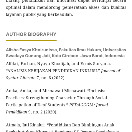
bidang pendidikan dan informasi dapat berfungsi secara
optimal dalam mendorong pemerataan akses dan kualitas
layanan publik yang berkeadilan.
AUTHOR BIOGRAPHY
Alisha Fasya Khoirunissa,
Fakultas Ilmu Hukum, Universitas
Swadaya Gunung Jati, Kota Cirebon, Jawa Barat, Indonesia
Alfikri, Farhan, Nyayu Khodijah, and Ermis Suryana.
“ANALISIS KEBIJAKAN PENDIDIKAN INKLUSI.”
Journal of
Syntax Literate
7, no. 6 (2022).
Amka, Amka, and Mirnawati Mirnawati. “Inclusive
Practices: Strengthening Character Through Social
Participation of Deaf Students.”
PEDAGOGIA: Jurnal
Pendidikan
9, no. 2 (2020).
Atmaja, Jati Rinakri. “Pendidikan Dan Bimbingan Anak
Berkebutuhan Khusus.”
Bandung: PT Remaja Rosdakarya
,