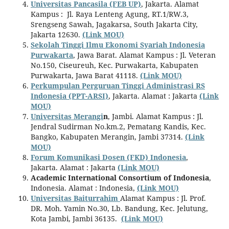
Universitas Pancasila (FEB UP)
, Jakarta. Alamat
Kampus : Jl. Raya Lenteng Agung, RT.1/RW.3,
Srengseng Sawah, Jagakarsa, South Jakarta City,
Jakarta 12630.
(Link MOU)
Sekolah Tinggi Ilmu Ekonomi Syariah Indonesia
Purwakarta
, Jawa Barat. Alamat Kampus : Jl. Veteran
No.150, Ciseureuh, Kec. Purwakarta, Kabupaten
Purwakarta, Jawa Barat 41118.
(Link MOU)
Perkumpulan Perguruan Tinggi Administrasi RS
Indonesia (PPT-ARSI)
, Jakarta. Alamat : Jakarta
(Link
MOU)
Universitas Merangi
n
, Jambi. Alamat Kampus : Jl.
Jendral Sudirman No.km.2, Pematang Kandis, Kec.
Bangko, Kabupaten Merangin, Jambi 37314.
(Link
MOU)
Forum Komunikasi Dosen (FKD) Indonesia
,
Jakarta. Alamat : Jakarta
(Link MOU)
Academic International Consortium of Indonesia
,
Indonesia. Alamat : Indonesia,
(Link MOU)
Universitas Baiturrahim
Alamat Kampus : Jl. Prof.
DR. Moh. Yamin No.30, Lb. Bandung, Kec. Jelutung,
Kota Jambi, Jambi 36135.
(Link MOU)