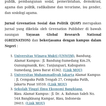
publik, pembangunan sosial, pemerintahan, demokrasi,
agama dan politik, radikalisme dan terorisme, isu gender,
dan sosiologi agama.
Jurnal Greenation Sosial dan Politik (JGSP)
merupakan
jurnal yang dikelola oleh Greenation Publisher di bawah
naungan
Yayasan Global Research National
(GREENATION)
dan
bekerjasama dengan kampus dalam
Negeri :
Universitas Winaya Mukti (UNWIM)
, Bandung.
Alamat Kampus : Jl. Bandung-Sumedang Km.29,
Gunungmanik, Kec. Tanjungsari, Kabupaten
Sumedang, Jawa Barat 45362.
(Link MOU)
Universitas Muhammadiyah Jakarta
Alamat Kampus
: Jl. Cempaka Putih Tengah 27, Cempaka Putih,
Jakarta Pusat 10510.
(Link MOU)
Sekolah Tinggi Ilmu Ekonomi Bangkiang
,
Riau. Alamat Kampus : Jl. Dr. A. Rahman Saleh No.
54A Bangkinang Kampar, Riau, Indonesia
28411.
(Link MOU)