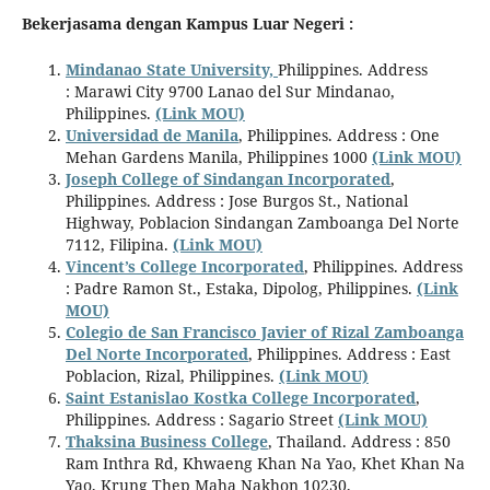
Bekerjasama dengan Kampus Luar Negeri :
Mindanao State University,
Philippines. Address
: Marawi City 9700 Lanao del Sur Mindanao,
Philippines.
(Link MOU)
Universidad de Manila
, Philippines. Address : One
Mehan Gardens Manila, Philippines 1000
(Link MOU)
Joseph College of Sindangan Incorporated
,
Philippines. Address : Jose Burgos St., National
Highway, Poblacion Sindangan Zamboanga Del Norte
7112, Filipina.
(Link MOU)
Vincent’s College Incorporated
, Philippines. Address
: Padre Ramon St., Estaka, Dipolog, Philippines.
(Link
MOU)
Colegio de San Francisco Javier of Rizal Zamboanga
Del Norte Incorporated
, Philippines. Address : East
Poblacion, Rizal, Philippines.
(Link MOU)
Saint Estanislao Kostka College Incorporated
,
Philippines. Address : Sagario Street
(Link MOU)
Thaksina Business College
, Thailand. Address : 850
Ram Inthra Rd, Khwaeng Khan Na Yao, Khet Khan Na
Yao, Krung Thep Maha Nakhon 10230,