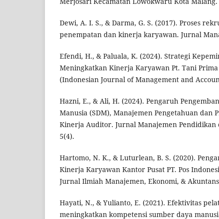
Merjosari Kecamatan Lowokwaru Kota Malang. Re
Dewi, A. I. S., & Darma, G. S. (2017). Proses rekr
penempatan dan kinerja karyawan. Jurnal Manaj
Efendi, H., & Paluala, K. (2024). Strategi Kepe
Meningkatkan Kinerja Karyawan Pt. Tani Prim
(Indonesian Journal of Management and Accounti
Hazni, E., & Ali, H. (2024). Pengaruh Pengemb
Manusia (SDM), Manajemen Pengetahuan dan Pr
Kinerja Auditor. Jurnal Manajemen Pendidikan d
5(4).
Hartomo, N. K., & Luturlean, B. S. (2020). Pen
Kinerja Karyawan Kantor Pusat PT. Pos Indones
Jurnal Ilmiah Manajemen, Ekonomi, & Akuntansi 
Hayati, N., & Yulianto, E. (2021). Efektivitas pel
meningkatkan kompetensi sumber daya manusia.