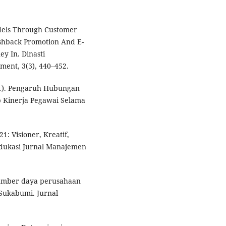
Models Through Customer
ashback Promotion And E-
ey In. Dinasti
ement, 3(3), 440–452.
021). Pengaruh Hubungan
 Kinerja Pegawai Selama
1: Visioner, Kreatif,
Edukasi Jurnal Manajemen
 sumber daya perusahaan
Sukabumi. Jurnal