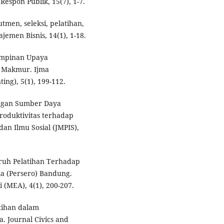
spon Publik, 15(7), 1-7.
utmen, seleksi, pelatihan,
emen Bisnis, 14(1), 1-18.
mimpinan Upaya
a Makmur. Ijma
ng), 5(1), 199-112.
angan Sumber Daya
oduktivitas terhadap
an Ilmu Sosial (JMPIS),
garuh Pelatihan Terhadap
ia (Persero) Bandung.
(MEA), 4(1), 200-207.
atihan dalam
 Journal Civics and