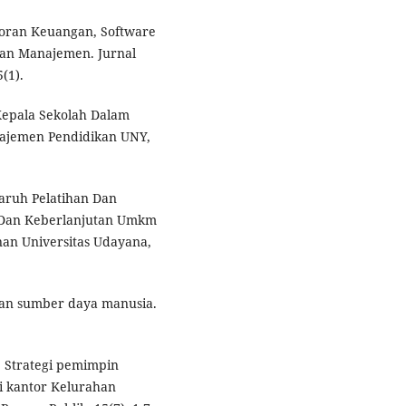
aporan Keuangan, Software
an Manajemen. Jurnal
(1).
 Kepala Sekolah Dalam
najemen Pendidikan UNY,
garuh Pelatihan Dan
 Dan Keberlanjutan Umkm
an Universitas Udayana,
gan sumber daya manusia.
1). Strategi pemimpin
i kantor Kelurahan