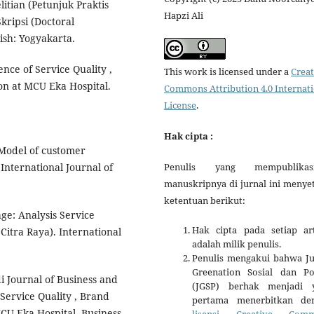
litian (Petunjuk Praktis
Hapzi Ali
ripsi (Doctoral
lish: Yogyakarta.
ence of Service Quality ,
This work is licensed under a
Creat
n at MCU Eka Hospital.
Commons Attribution 4.0 Internat
License
.
Hak cipta :
. Model of customer
Penulis yang mempublikas
 International Journal of
manuskripnya di jurnal ini menye
ketentuan berikut:
ge: Analysis Service
Hak cipta pada setiap art
 Citra Raya). International
adalah milik penulis.
Penulis mengakui bahwa Ju
Greenation Sosial dan Pol
di Journal of Business and
(JGSP) berhak menjadi 
Service Quality , Brand
pertama menerbitkan de
CU Eka Hospital. Business
lisensi Creative Com