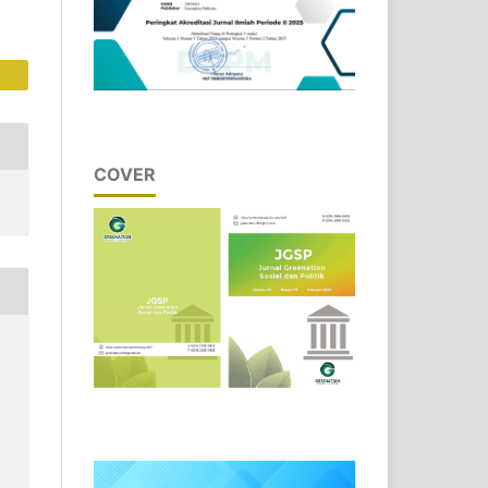
COVER
.