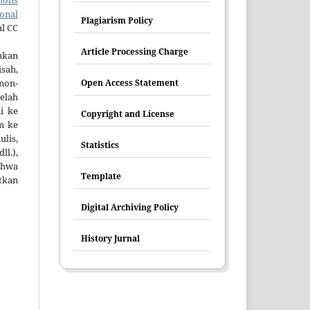
onal
Plagiarism Policy
al CC
Article Processing Charge
mkan
sah,
non-
Open Access Statement
elah
ni ke
Copyright and License
im ke
lis,
Statistics
ll.),
hwa
Template
tkan
Digital Archiving Policy
History Jurnal