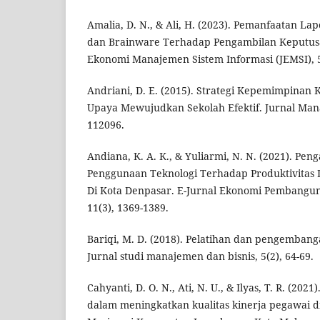
Amalia, D. N., & Ali, H. (2023). Pemanfaatan L
dan Brainware Terhadap Pengambilan Keputus
Ekonomi Manajemen Sistem Informasi (JEMSI), 5
Andriani, D. E. (2015). Strategi Kepemimpinan
Upaya Mewujudkan Sekolah Efektif. Jurnal Ma
112096.
Andiana, K. A. K., & Yuliarmi, N. N. (2021). Pen
Penggunaan Teknologi Terhadap Produktivitas
Di Kota Denpasar. E-Jurnal Ekonomi Pembangun
11(3), 1369-1389.
Bariqi, M. D. (2018). Pelatihan dan pengemban
Jurnal studi manajemen dan bisnis, 5(2), 64-69.
Cahyanti, D. O. N., Ati, N. U., & Ilyas, T. R. (202
dalam meningkatkan kualitas kinerja pegawai d