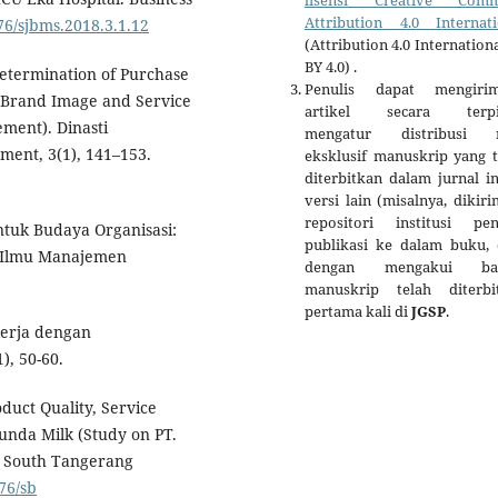
Attribution 4.0 Internati
276/sjbms.2018.3.1.12
(Attribution 4.0 Internation
BY 4.0) .
. Determination of Purchase
Penulis dapat mengiri
f Brand Image and Service
artikel secara terpi
ment). Dinasti
mengatur distribusi 
ement, 3(1), 141–153.
eksklusif manuskrip yang t
diterbitkan dalam jurnal i
versi lain (misalnya, dikir
repositori institusi penu
entuk Budaya Organisasi:
publikasi ke dalam buku, d
l Ilmu Manajemen
dengan mengakui ba
manuskrip telah diterbi
pertama kali di
JGSP
.
kerja dengan
), 50-60.
oduct Quality, Service
unda Milk (Study on PT.
, South Tangerang
276/sb