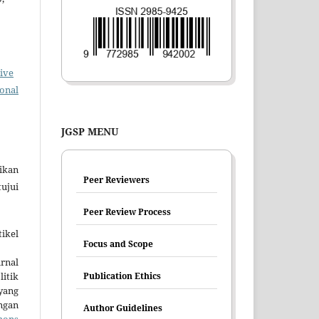
ive
ional
JGSP MENU
ikan
Peer Reviewers
tujui
Peer Review Process
ikel
Focus and Scope
rnal
itik
Publication Ethics
yang
ngan
Author Guidelines
mons