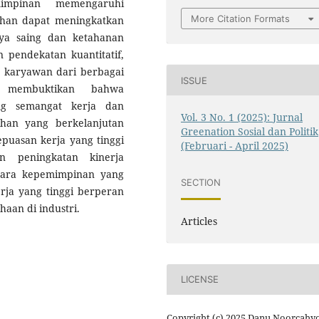
mimpinan memengaruhi
More Citation Formats
ihan dapat meningkatkan
ya saing dan ketahanan
pendekatan kuantitatif,
n karyawan dari berbagai
ISSUE
an membuktikan bahwa
g semangat kerja dan
Vol. 3 No. 1 (2025): Jurnal
ihan yang berkelanjutan
Greenation Sosial dan Politik
kepuasan kerja yang tinggi
(Februari - April 2025)
n peningkatan kinerja
tara kepemimpinan yang
SECTION
erja yang tinggi berperan
aan di industri.
Articles
LICENSE
Copyright (c) 2025 Danu Noorcahyo