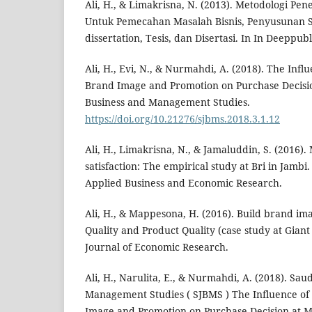
Ali, H., & Limakrisna, N. (2013). Metodologi Pene
Untuk Pemecahan Masalah Bisnis, Penyusunan Sk
dissertation, Tesis, dan Disertasi. In In Deeppub
Ali, H., Evi, N., & Nurmahdi, A. (2018). The Influ
Brand Image and Promotion on Purchase Decisio
Business and Management Studies.
https://doi.org/10.21276/sjbms.2018.3.1.12
Ali, H., Limakrisna, N., & Jamaluddin, S. (2016)
satisfaction: The empirical study at Bri in Jambi.
Applied Business and Economic Research.
Ali, H., & Mappesona, H. (2016). Build brand ima
Quality and Product Quality (case study at Giant
Journal of Economic Research.
Ali, H., Narulita, E., & Nurmahdi, A. (2018). Sau
Management Studies ( SJBMS ) The Influence of 
Image and Promotion on Purchase Decision at M