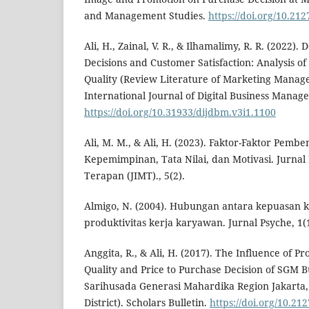
and Management Studies.
https://doi.org/10.21
Ali, H., Zainal, V. R., & Ilhamalimy, R. R. (2022)
Decisions and Customer Satisfaction: Analysis o
Quality (Review Literature of Marketing Manage
International Journal of Digital Business Manag
https://doi.org/10.31933/dijdbm.v3i1.1100
Ali, M. M., & Ali, H. (2023). Faktor-Faktor Pemb
Kepemimpinan, Tata Nilai, dan Motivasi. Jurna
Terapan (JIMT)., 5(2).
Almigo, N. (2004). Hubungan antara kepuasan 
produktivitas kerja karyawan. Jurnal Psyche, 1(1
Anggita, R., & Ali, H. (2017). The Influence of Pr
Quality and Price to Purchase Decision of SGM B
Sarihusada Generasi Mahardika Region Jakarta
District). Scholars Bulletin.
https://doi.org/10.21