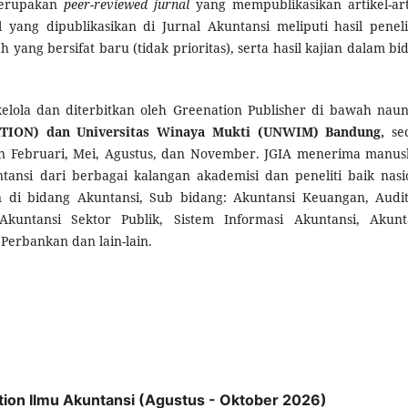
rupakan
peer-reviewed jurnal
yang mempublikasikan artikel-art
l yang dipublikasikan di Jurnal Akuntansi meliputi hasil peneli
iah yang bersifat baru (tidak prioritas), serta hasil kajian dalam bi
elola dan diterbitkan oleh Greenation Publisher di bawah nau
ATION) dan Universitas Winaya Mukti (UNWIM) Bandung,
se
an Februari, Mei, Agustus, dan November. JGIA menerima manus
tansi dari berbagai kalangan akademisi dan peneliti baik nasi
 di bidang Akuntansi, Sub bidang: Akuntansi Keuangan, Audit
Akuntansi Sektor Publik, Sistem Informasi Akuntansi, Akunt
 Perbankan dan lain-lain.
ation Ilmu Akuntansi (Agustus - Oktober 2026)