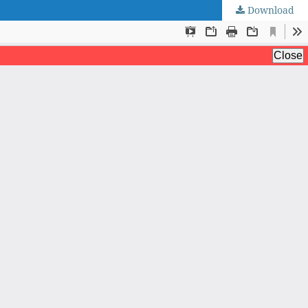
Download