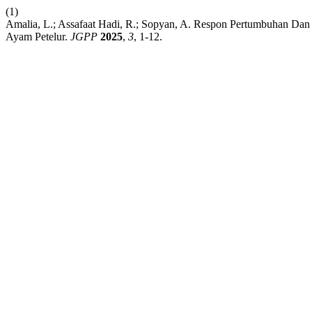
(1)
Amalia, L.; Assafaat Hadi, R.; Sopyan, A. Respon Pertumbuhan Dan 
Ayam Petelur.
JGPP
2025
,
3
, 1-12.