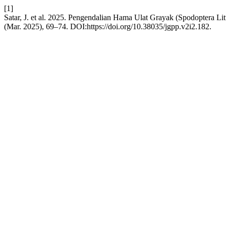
[1]
Satar, J. et al. 2025. Pengendalian Hama Ulat Grayak (Spodoptera Li
(Mar. 2025), 69–74. DOI:https://doi.org/10.38035/jgpp.v2i2.182.