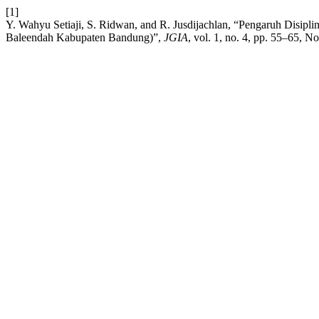
[1]
Y. Wahyu Setiaji, S. Ridwan, and R. Jusdijachlan, “Pengaruh Disip
Baleendah Kabupaten Bandung)”,
JGIA
, vol. 1, no. 4, pp. 55–65, N