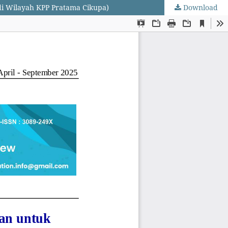
di Wilayah KPP Pratama Cikupa)
Download