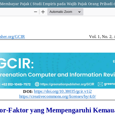
embayar Pajak ( Studi Empiris pada Wajib Pajak Orang Pribadi 