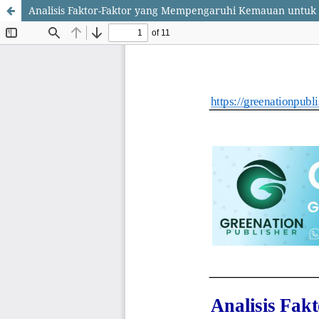
Analisis Faktor-Faktor yang Mempengaruhi Kemauan untuk M